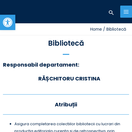
Open toolbar
Home
Bibliotecă
Bibliotecă
Responsabil departament:
RĂȘCHITORU CRISTINA
Atribuții
Asigura completarea colectiilor bibliotecii cu lucrari din
productia editoriala curenta si de retrospectiva, prin