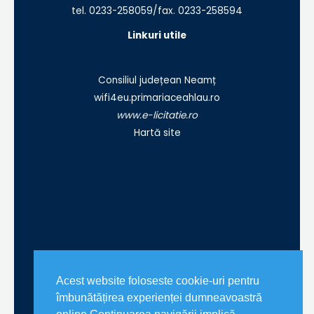
tel. 0233-258059/fax. 0233-258594
Linkuri utile
Consiliul județean Neamț
wifi4eu.primariaceahlau.ro
www.e-licitatie.ro
Hartă site
Acest website foloseste cookie-uri pentru
îmbunătățirea experienței dumneavoastră