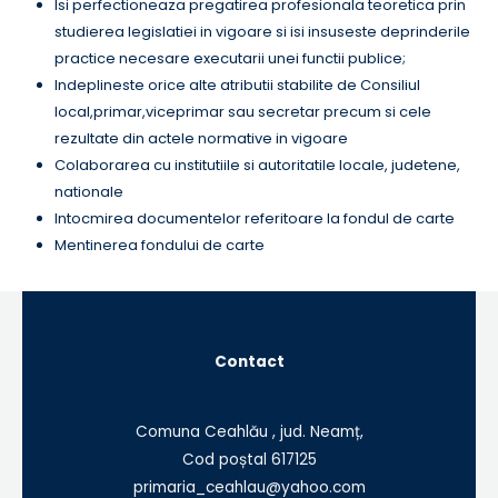
Isi perfectioneaza pregatirea profesionala teoretica prin
studierea legislatiei in vigoare si isi insuseste deprinderile
practice necesare executarii unei functii publice;
Indeplineste orice alte atributii stabilite de Consiliul
local,primar,viceprimar sau secretar precum si cele
rezultate din actele normative in vigoare
Colaborarea cu institutiile si autoritatile locale, judetene,
nationale
Intocmirea documentelor referitoare la fondul de carte
Mentinerea fondului de carte
Contact
Comuna Ceahlău , jud. Neamț,
Cod poștal 617125
primaria_ceahlau@yahoo.com