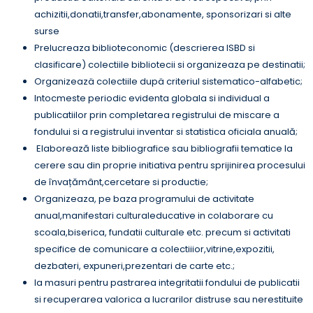
achizitii,donatii,transfer,abonamente, sponsorizari si alte
surse
Prelucreaza biblioteconomic (descrierea ISBD si
clasificare) colectiile bibliotecii si organizeaza pe destinatii;
Organizeazä colectiile dupä criteriul sistematico-alfabetic;
Intocmeste periodic evidenta globala si individual a
publicatiilor prin completarea registrului de miscare a
fondului si a registrului inventar si statistica oficiala anuală;
Elaborează liste bibliografice sau bibliografii tematice la
cerere sau din proprie initiativa pentru sprijinirea procesului
de învațământ,cercetare si productie;
Organizeaza, pe baza programului de activitate
anual,manifestari culturaleducative in colaborare cu
scoala,biserica, fundatii culturale etc. precum si activitati
specifice de comunicare a colectiiior,vitrine,expozitii,
dezbateri, expuneri,prezentari de carte etc.;
Ia masuri pentru pastrarea integritatii fondului de publicatii
si recuperarea valorica a lucrarilor distruse sau nerestituite