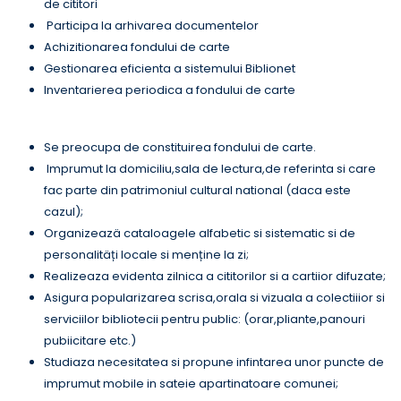
de cititori
Participa la arhivarea documentelor
Achizitionarea fondului de carte
Gestionarea eficienta a sistemului Biblionet
Inventarierea periodica a fondului de carte
Se preocupa de constituirea fondului de carte.
Imprumut la domiciliu,sala de lectura,de referinta si care
fac parte din patrimoniul cultural national (daca este
cazul);
Organizeazä cataloagele alfabetic si sistematic si de
personalitäți locale si menține la zi;
Realizeaza evidenta zilnica a cititorilor si a cartiior difuzate;
Asigura popularizarea scrisa,orala si vizuala a colectiiior si
serviciilor bibliotecii pentru public: (orar,pliante,panouri
pubiicitare etc.)
Studiaza necesitatea si propune infintarea unor puncte de
imprumut mobile in sateie apartinatoare comunei;