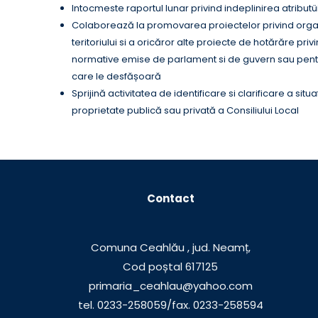
Intocmeste raportul lunar privind indeplinirea atributüi
Colaborează la promovarea proiectelor privind orga
teritoriului si a oricăror alte proiecte de hotărăre pri
normative emise de parlament si de guvern sau pentru
care le desfășoară
Sprijină activitatea de identificare si clarificare a situa
proprietate publică sau privată a Consiliului Local
Contact
Comuna Ceahlău , jud. Neamț,
Cod poștal 617125
primaria_ceahlau@yahoo.com
tel. 0233-258059/fax. 0233-258594