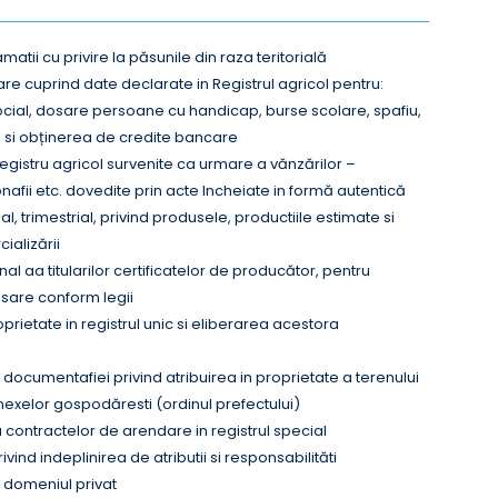
matii cu privire la păsunile din raza teritorială
re cuprind date declarate in Registrul agricol pentru:
social, dosare persoane cu handicap, burse scolare, spafiu,
 si obținerea de credite bancare
egistru agricol survenite ca urmare a vănzărilor –
nafii etc. dovedite prin acte Incheiate in formă autentică
, trimestrial, privind produsele, productiile estimate si
ializării
al aa titularilor certificatelor de producător, pentru
esare conform legii
roprietate in registrul unic si eliberarea acestora
documentafiei privind atribuirea in proprietate a terenului
anexelor gospodăresti (ordinul prefectului)
a contractelor de arendare in registrul special
ind indeplinirea de atributii si responsabilităti
n domeniul privat