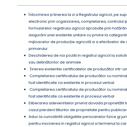
Întocmirea și tinerea la zi a Registrului agricol, pe sup
electronic prin organizarea, completarea, controlul ș
formularelor registrului agricol aprobate prin hotărăr
asigurării unei evidente unitare cu privire la categoriil
mijloacelor de producție agricolă si a efectivelor de 
primarului
Deschiderea de noi pozitii in registrul agricol la solici
sau detinătorilor de animale
Ținerea evidentei certificatelor de producător intr-un
Completarea certificatului de producător cu nomina
fost identificate ca existente in procesul verbal
Completarea certificatului de producător cu nomina
fost identificate ca existente in procesul verbal
Eliberarea adeverintelor privind dovada proprietăfii t
cazul pierderii titlurilor de proprietate pentru publicar
Aduc la cunostintă obligatiile persoanelor fizice gi ju
pentru inscrierea in registrul agricol si termenul la ca