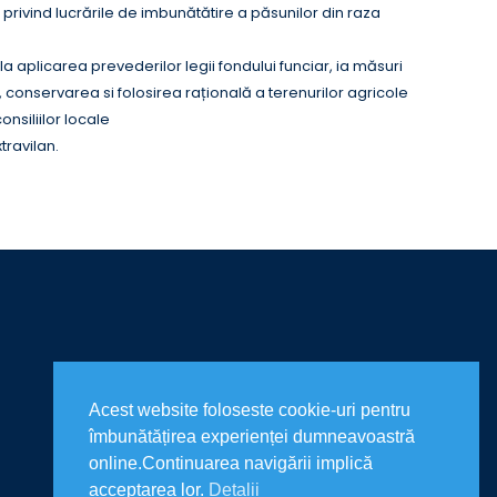
 privind lucrările de imbunătătire a păsunilor din raza
 la aplicarea prevederilor legii fondului funciar, ia măsuri
conservarea si folosirea rațională a terenurilor agricole
nsiliilor locale
travilan.
Acest website foloseste cookie-uri pentru
îmbunătățirea experienței dumneavoastră
online.Continuarea navigării implică
acceptarea lor.
Detalii