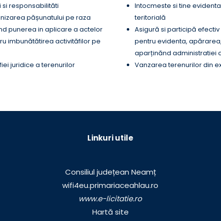
 si responsabilităti
Intocmeste si tine evidenta
nizarea pășunatului pe raza
teritorială
vind punerea in aplicare a actelor
Asigură si participă efectiv
 imbunătătirea activităfilor pe
pentru evidenta, apărarea, 
aparținănd administratiei co
fiei juridice a terenurilor
Vanzarea terenurilor din ex
Linkuri utile
Consiliul județean Neamț
wifi4eu.primariaceahlau.ro
www.e-licitatie.ro
Hartă site