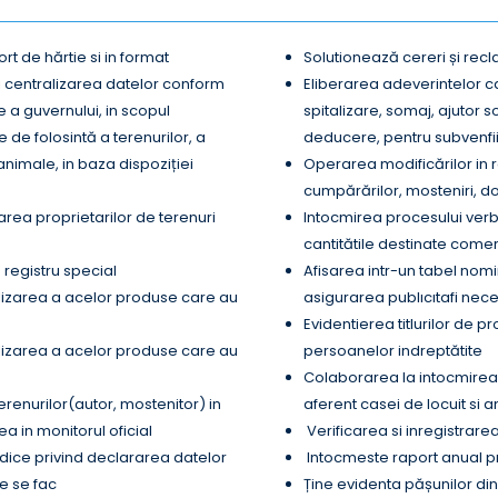
ort de hărtie si in format
Solutionează cereri și recla
i centralizarea datelor conform
Eliberarea adeverintelor ca
e a guvernului, in scopul
spitalizare, somaj, ajutor 
e de folosintă a terenurilor, a
deducere, pentru subvenfii
animale, in baza dispoziției
Operarea modificărilor in r
cumpărărilor, mosteniri, do
tarea proprietarilor de terenuri
Intocmirea procesului verbal
cantitătile destinate comerc
 registru special
Afisarea intr-un tabel nomin
lizarea a acelor produse care au
asigurarea publıcıtafi nec
Evidentierea titlurilor de p
lizarea a acelor produse care au
persoanelor indreptătite
Colaborarea la intocmirea 
erenurilor(autor, mostenitor) in
aferent casei de locuit si 
ea in monitorul oficial
Verificarea si inregistrare
ridice privind declararea datelor
Intocmeste raport anual priv
re se fac
Ține evidenta pășunilor di