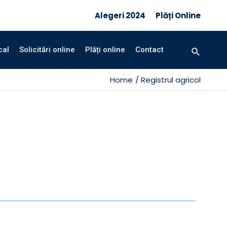
Alegeri 2024
Plăți Online
cal
Solicitări online
Plăți online
Contact
Home
Registrul agricol