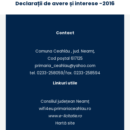
Declarații de avere și interese -2016
Contact
Comuna Ceahlău , jud. Neamț,
Cod poștal 617125
primaria_ceahlau@yahoo.com
tel. 0233-258059/fax. 0233-258594
Linkuri utile
Consiliul județean Neamț
wifi4eu.primariaceahlau.ro
www.e-licitatie.ro
Hartă site