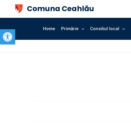
Skip
Comuna Ceahlău
to
content
Open toolbar
Home
Primărie
Consiliul local