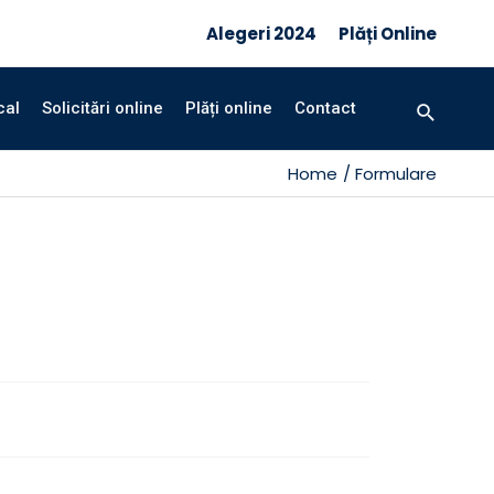
Alegeri 2024
Plăți Online
Search
cal
Solicitări online
Plăți online
Contact
Home
Formulare