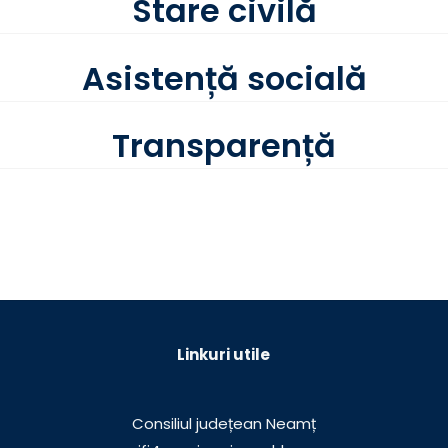
Stare civilă
Asistență socială
Transparență
Linkuri utile
Consiliul județean Neamț